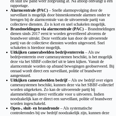
en sluit uw pand weer zorgvuldig af. Na afloop ontvangt u een
rapportage.
Alarmcentrale (PAC)
– Snelle alarmopvolging door de
surveillant is mogelijk door binnenkomende alarmen onder te
brengen bij de alarmcentrale van de uitvoerende partij van
collectieve diensten. Zo is kort en snel schakelen mogelijk.
Brandmeldingen via alarmcentrale (PAC)
– Brandmeldingen
dienen sinds 2017 eerst te worden geverifieerd alvorens de
brandweer uitrukt. Deze verificatie kan door de uitvoerende
partij van de collectieve diensten worden uitgevoerd. Snel
schakelen is hierdoor mogelijk.
Uitkijken camerabeelden bedrijventerrein
– Als uw
bedrijventerrein over camerasystemen beschikt, is het mogelijk
deze via het SBBF-collectief uit te laten kijken. Vanuit de
alarmcentrale worden op afstand bewegingen geobserveerd. Bij
onraad wordt direct een surveillant, politie of brandweer
aangestuurd.
Uitkijken camerabeelden bedrijf
– Als uw bedrijf over eigen
camerasystemen beschikt, kunnen deze via het SBBF-collectief
worden uitgekeken. Zo kan de uitvoerende partij bij
alarmmeldingen direct verificatie voor u uitvoeren. Indien
noodzakelijk kan er direct een surveillant, politie of brandweer
worden ingeschakeld.
Open-, sluit- en brandronde
– Als systematische
controlerondes bij uw bedrijf noodzakelijk zijn, kunnen deze