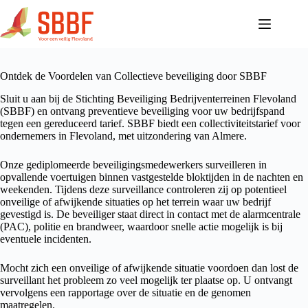
Ga
naar
de
inhoud
Ontdek de Voordelen van Collectieve beveiliging door SBBF
Sluit u aan bij de Stichting Beveiliging Bedrijventerreinen Flevoland
(SBBF) en ontvang preventieve beveiliging voor uw bedrijfspand
tegen een gereduceerd tarief. SBBF biedt een collectiviteitstarief voor
ondernemers in Flevoland, met uitzondering van Almere.
Onze gediplomeerde beveiligingsmedewerkers surveilleren in
opvallende voertuigen binnen vastgestelde bloktijden in de nachten en
weekenden. Tijdens deze surveillance controleren zij op potentieel
onveilige of afwijkende situaties op het terrein waar uw bedrijf
gevestigd is. De beveiliger staat direct in contact met de alarmcentrale
(PAC), politie en brandweer, waardoor snelle actie mogelijk is bij
eventuele incidenten.
Mocht zich een onveilige of afwijkende situatie voordoen dan lost de
surveillant het probleem zo veel mogelijk ter plaatse op. U ontvangt
vervolgens een rapportage over de situatie en de genomen
maatregelen.