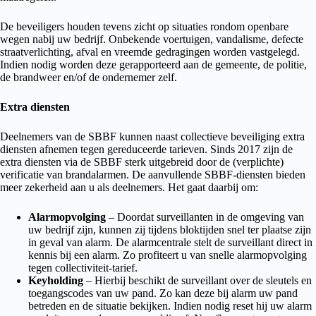
De beveiligers houden tevens zicht op situaties rondom openbare
wegen nabij uw bedrijf. Onbekende voertuigen, vandalisme, defecte
straatverlichting, afval en vreemde gedragingen worden vastgelegd.
Indien nodig worden deze gerapporteerd aan de gemeente, de politie,
de brandweer en/of de ondernemer zelf.
Extra diensten
Deelnemers van de SBBF kunnen naast collectieve beveiliging extra
diensten afnemen tegen gereduceerde tarieven. Sinds 2017 zijn de
extra diensten via de SBBF sterk uitgebreid door de (verplichte)
verificatie van brandalarmen. De aanvullende SBBF-diensten bieden
meer zekerheid aan u als deelnemers. Het gaat daarbij om:
Alarmopvolging
– Doordat surveillanten in de omgeving van
uw bedrijf zijn, kunnen zij tijdens bloktijden snel ter plaatse zijn
in geval van alarm. De alarmcentrale stelt de surveillant direct in
kennis bij een alarm. Zo profiteert u van snelle alarmopvolging
tegen collectiviteit-tarief.
Keyholding
– Hierbij beschikt de surveillant over de sleutels en
toegangscodes van uw pand. Zo kan deze bij alarm uw pand
betreden en de situatie bekijken. Indien nodig reset hij uw alarm