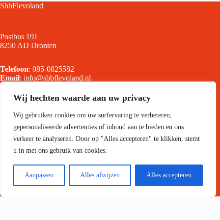
SbbFlevoland
Postbus 191
8250 AD Dronten
Telefoon
:
085-0825582
Email
:
info@sbbflevoland.nl
Wij hechten waarde aan uw privacy
Menu
Wij gebruiken cookies om uw surfervaring te verbeteren,
gepersonaliseerde advertenties of inhoud aan te bieden en ons
Home
verkeer te analyseren. Door op "Alles accepteren" te klikken, stemt
Onze Diensten
u in met ons gebruik van cookies.
Collectieve Beveiliging
Collectieve Camerabewaking
Keurmerk Veilig Ondernemen
Aanpassen
Alles afwijzen
Alles accepteren
Cyberweerbaarheidscentrum Flevoland
Drone beveiliging
Brandveiligheid
Bedrijfsbeveiliging
Kennisbank