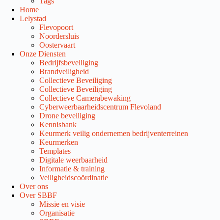
Tags
Home
Lelystad
Flevopoort
Noordersluis
Oostervaart
Onze Diensten
Bedrijfsbeveiliging
Brandveiligheid
Collectieve Beveiliging
Collectieve Beveiliging
Collectieve Camerabewaking
Cyberweerbaarheidscentrum Flevoland
Drone beveiliging
Kennisbank
Keurmerk veilig ondernemen bedrijventerreinen
Keurmerken
Templates
Digitale weerbaarheid
Informatie & training
Veiligheidscoördinatie
Over ons
Over SBBF
Missie en visie
Organisatie