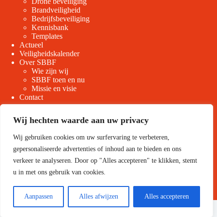
Drone beveiliging
Brandveiligheid
Bedrijfsbeveiliging
Kennisbank
Templates
Actueel
Veiligheidskalender
Over SBBF
Wie zijn wij
SBBF toen en nu
Missie en visie
Contact
Wij hechten waarde aan uw privacy
Wij gebruiken cookies om uw surfervaring te verbeteren,
gepersonaliseerde advertenties of inhoud aan te bieden en ons
Volg ons
verkeer te analyseren. Door op "Alles accepteren" te klikken, stemt
u in met ons gebruik van cookies.
Aanpassen
Alles afwijzen
Alles accepteren
Copyright © 2026 SBB Flevoland
Privacyverklaring
Sitemap