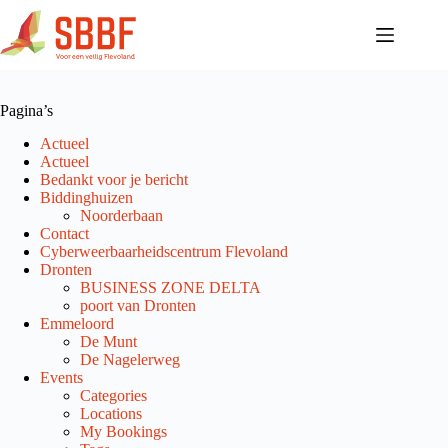
Ga
naar
de
inhoud
Pagina’s
Actueel
Actueel
Bedankt voor je bericht
Biddinghuizen
Noorderbaan
Contact
Cyberweerbaarheidscentrum Flevoland
Dronten
BUSINESS ZONE DELTA
poort van Dronten
Emmeloord
De Munt
De Nagelerweg
Events
Categories
Locations
My Bookings