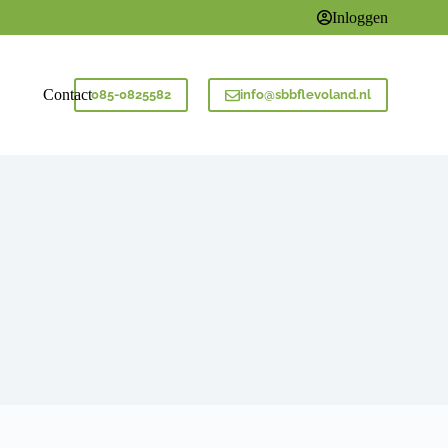
Inloggen
Contact
085-0825582
info@sbbflevoland.nl