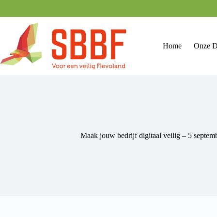
Ga
naar
de
inhoud
Home
Onze D
Maak jouw bedrijf digitaal veilig – 5 septem