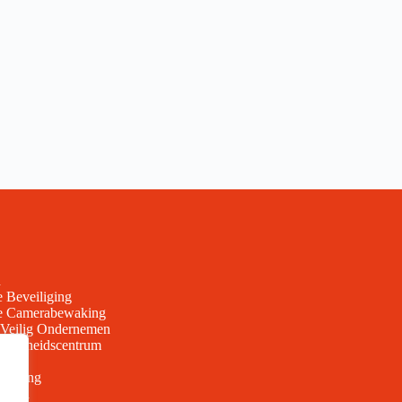
n
e Beveiliging
ve Camerabewaking
Veilig Ondernemen
baarheidscentrum
iliging
gheid