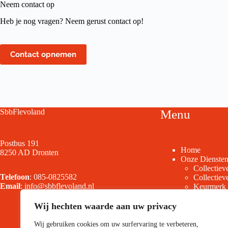
Neem contact op
Heb je nog vragen? Neem gerust contact op!
Contact opnemen
SbbFlevoland
Menu
Postbus 191
Home
8250 AD Dronten
Onze Dienste
Collectiev
Telefoon
:
085-0825582
Collectie
Email
:
info@sbbflevoland.nl
Keurmerk 
Cyberweer
Flevoland
Wij hechten waarde aan uw privacy
Drone beve
Brandveili
Wij gebruiken cookies om uw surfervaring te verbeteren,