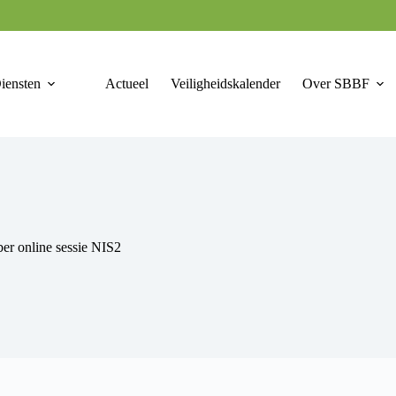
iensten
Actueel
Veiligheidskalender
Over SBBF
ber online sessie NIS2