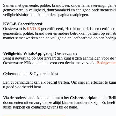
Samen met gemeente, politie, brandweer, ondernemersverenigingen 
geïnvesteerd in veiligheid, duurzaamheid en een goed ondernemerskl
veiligheidsinformatie kunt u deze pagina raadplegen.
KVO-B Gecertificeerd:
Oostervaart is
KVO-B
gecertificeerd, Het keurmerk is een certificer
gemeenten, politie, brandweer en andere betrokken partijen op een st
manier samenwerken aan de veiligheid en leefbaarheid op een bedrijv
Veiligheids-WhatsApp groep Oostervaart:
Bent u gevestigd op Oostervaart dan kunt u zich aanmelden voor de
Oostervaart: Klik op de link voor een deelname verzoek:
Bedrijvente
Cybernoodplan & Cyberchecklist
Een cyberincident kan elk bedrijf treffen. Om snel en effectief te kun
u goed voorbereid bent.
Via de onderstaande knoppen kunt u het
Cybernoodplan
en de
Belli
documenten uit en zorg dat ze altijd binnen handbereik zijn. Zo heeft u
juiste stappen en contactgegevens bij de hand.