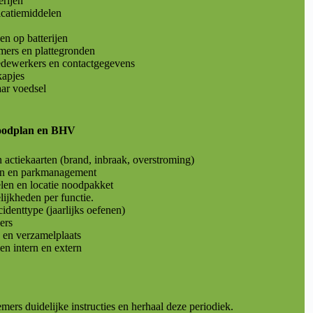
erijen
catiemiddelen
en op batterijen
ers en plattegronden
edewerkers en contactgegevens
apjes
ar voedsel
noodplan en BHV
n actiekaarten (brand, inbraak, overstroming)
ten en parkmanagement
len en locatie noodpakket
ijkheden per functie.
denttype (jaarlijks oefenen)
ers
 en verzamelplaats
n intern en extern
rs duidelijke instructies en herhaal deze periodiek.