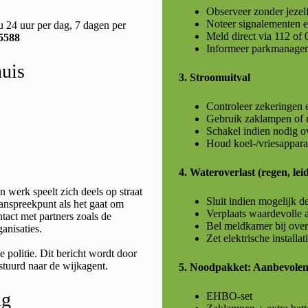
Observeer zonder jezelf
Noteer signalementen e
 24 uur per dag, 7 dagen per
Meld direct via 112 of 
5588
Informeer parkmanagem
huis
3. Stroomuitval
Controleer zekeringen 
Gebruik zaklampen of n
Schakel indien nodig 
Houd koel-/vriesapparat
4. Wateroverlast (regen, le
n werk speelt zich deels op straat
Sluit indien mogelijk d
aanspreekpunt als het gaat om
Verplaats waardevolle 
tact met partners zoals de
Bel meldkamer bij over
anisaties.
Zet elektrische installat
e politie. Dit bericht wordt door
tuurd naar de wijkagent.
5. Noodpakket: Aanbevole
ig
EHBO-set