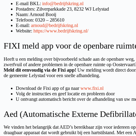
E-mail BKL:
info@bedrijfskring.nl
Postadres: Zilverparkkade 23, 8232 WJ Lelystad
Naam: Arnoud Booij
Telefoon: 0320 – 285610
E-mail:
arnoud@bedrijfskring.nl
Website:
https://www.bedrijfskring.nl/
FIXI meld app voor de openbare ruimt
Heeft u een melding over bijvoorbeeld schade aan de openbare weg, de
zwerfvuil of andere problemen in de openbare ruimte op Oostervaart
Meld dit eenvoudig via de Fixi app!
Uw melding wordt direct doorge
de gemeente Lelystad voor een snelle afhandeling.
Download de Fixi app of ga naar
www.fixi.nl
Volg de instructies en geef locatie en probleem door
U ontvangt automatisch bericht over de afhandeling van uw m
Aed (Automatische Externe Defibrillat
We vinden het belangrijk dat AED’s bereikbaar zijn voor iedereen op
draagbaar apparaat dat wordt gebruikt bij een hartstilstand. Met een