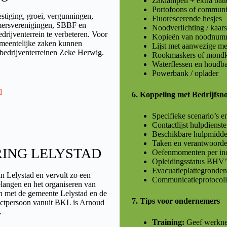
Zaklampen + extra batt
Portofoons of communi
stiging, groei, vergunningen,
Fluorescerende hesjes
mersverenigingen, SBBF en
Noodverlichting / kaars
drijventerrein te verbeteren. Voor
Kopieën van noodnumm
emeentelijke zaken kunnen
Lijst met aanwezige m
 bedrijventerreinen Zeke Herwig.
Rookmaskers of mondk
Waterflessen en houdba
Powerbank / oplader
d
6. Koppeling met Bedrijfs
Specifieke scenario’s e
Contactlijst hulpdiens
Beschikbare hulpmidde
Taken en verantwoordel
KRING LELYSTAD
Oefenmomenten per inci
Opleidingsstatus BHV’
Evacuatieplattegronden
n Lelystad en vervult zo een
Communicatieprotocolle
belangen en het organiseren van
 met de gemeente Lelystad en de
7. Tips voor ondernemers
tactpersoon vanuit BKL is Arnoud
.
Training:
Geef werkneme