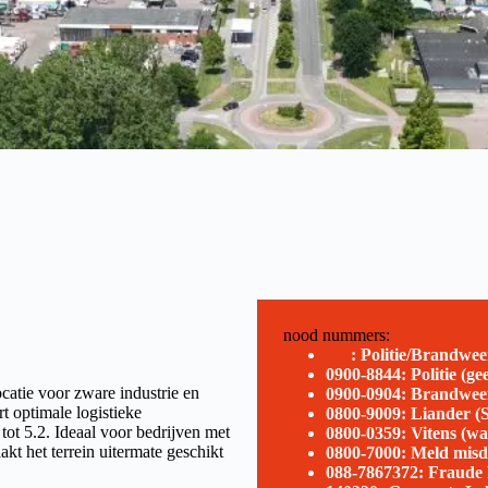
nood nummers:
112
:
Politie/Brandwe
0900-8844: P
olitie
(ge
ocatie voor zware industrie en
0900-0904: Brandweer
t optimale logistieke
0800-9009: Liander (
ot 5.2. Ideaal voor bedrijven met
0800-0359: Vitens (wa
t het terrein uitermate geschikt
0800-7000: Meld mis
088-7867372: Fraude 