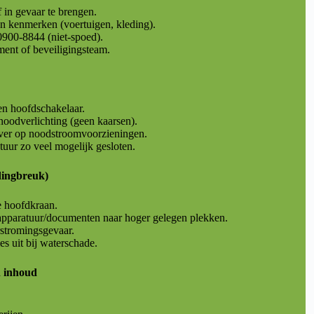
 in gevaar te brengen.
n kenmerken (voertuigen, kleding).
0900-8844 (niet-spoed).
ent of beveiligingsteam.
en hoofdschakelaar.
oodverlichting (geen kaarsen).
over op noodstroomvoorzieningen.
uur zo veel mogelijk gesloten.
idingbreuk)
e hoofdkraan.
apparatuur/documenten naar hoger gelegen plekken.
stromingsgevaar.
ies uit bij waterschade.
n inhoud