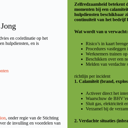
Zelfredzaamheid betekent da
momenten bij een calamiteit 
hulpdiensten beschikbaar zi
continuïteit van het bedrij
 Jong
Wat wordt van u verwacht:
vies en coördinatie op het
 en hulpdiensten, en is
Risico’s in kaart breng
Procedures vastleggen 
Werknemers trainen op 
Beschikken over een no
Melden van verdachte sit
onten
richtlijn per incident
1. Calamiteit (brand, explos
Activeer direct het int
Waarschuw de BHV’er(s
Sluit gas, elektriciteit 
Verzamel bij de verzam
gion
, onder regie van de Stichting
2. Verdachte situaties (inbr
ver de invulling en voordelen van