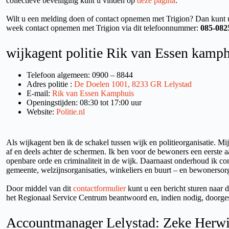
collectieve beveiliging kunt u vinden op
deze pagina
.
Wilt u een melding doen of contact opnemen met Trigion? Dan kunt u
week contact opnemen met Trigion via dit telefoonnummer:
085-082
wijkagent politie Rik van Essen kamp
Telefoon algemeen: 0900 – 8844
Adres politie :
De Doelen 1001, 8233 GR Lelystad
E-mail:
Rik van Essen Kamphuis
Openingstijden: 08:30 tot 17:00 uur
Website:
Politie.nl
Als wijkagent ben ik de schakel tussen wijk en politieorganisatie. Mij
af en deels achter de schermen. Ik ben voor de bewoners een eerste 
openbare orde en criminaliteit in de wijk. Daarnaast onderhoud ik con
gemeente, welzijnsorganisaties, winkeliers en buurt – en bewonersorg
Door middel van dit
contactformulier
kunt u een bericht sturen naar d
het Regionaal Service Centrum beantwoord en, indien nodig, doorges
Accountmanager Lelystad: Zeke Herw