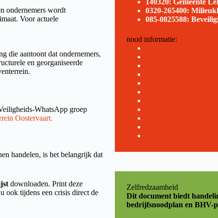
140320: Gemeente Lel
en ondernemers wordt
0320-265400: Milieukl
imaat. Voor actuele
085-0825588: Beveili
nood informatie:
AED in de buurt
ing die aantoont dat ondernemers,
Amber Alert
ructurele en georganiseerde
Brandweer Flevoland
enterrein.
Bureau Flevoland
Fixi melding
Fraudehelpdesk
Hackhelpdesk
 Veiligheids-WhatsApp groep
Provincie Flevoland
rrein Oostervaart.
Security NL
Veiliginternetten
Veiligheidregio Flevo
nen handelen, is het belangrijk dat
jst
downloaden. Print deze
Zelfredzaamheid
 ook tijdens een crisis direct de
Dit document biedt handelin
bedrijfsnoodplan en BHV-