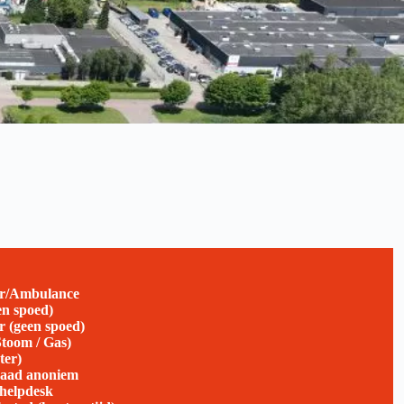
er/Ambulance
en spoed)
 (geen spoed)
Stoom / Gas)
ter)
daad anoniem
helpdesk