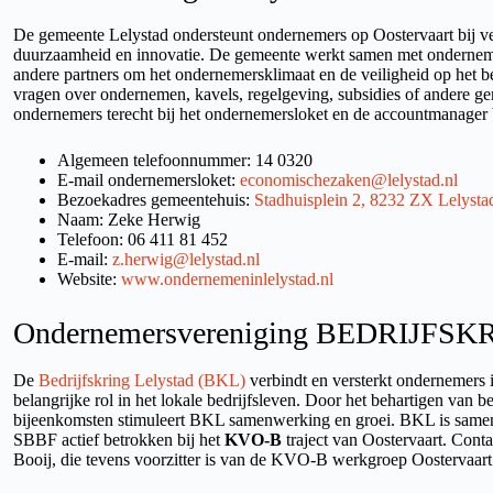
De gemeente Lelystad ondersteunt ondernemers op Oostervaart bij ve
duurzaamheid en innovatie. De gemeente werkt samen met onderne
andere partners om het ondernemersklimaat en de veiligheid op het be
vragen over ondernemen, kavels, regelgeving, subsidies of andere g
ondernemers terecht bij het ondernemersloket en de accountmanager
Algemeen telefoonnummer: 14 0320
E-mail ondernemersloket:
economischezaken@lelystad.nl
Bezoekadres gemeentehuis:
Stadhuisplein 2, 8232 ZX Lelysta
Naam: Zeke Herwig
Telefoon: 06 411 81 452
E-mail:
z.herwig@lelystad.nl
Website:
www.ondernemeninlelystad.nl
Ondernemersvereniging BEDRIJFS
De
Bedrijfskring Lelystad (BKL)
verbindt en versterkt ondernemers i
belangrijke rol in het lokale bedrijfsleven. Door het behartigen van 
bijeenkomsten stimuleert BKL samenwerking en groei. BKL is samen
SBBF actief betrokken bij het
KVO-B
traject van Oostervaart. Con
Booij, die tevens voorzitter is van de KVO-B werkgroep Oostervaart