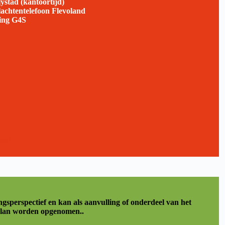
ystad (kantoortijd)
achtentelefoon
Flevoland
ging G4S
land
gsperspectief en kan als aanvulling of onderdeel van het
plan worden opgenomen..