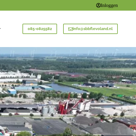
Inloggen
085-0825582
info@sbbflevoland.nl