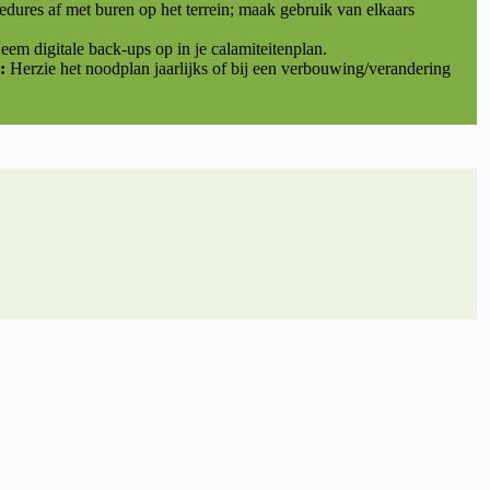
dures af met buren op het terrein; maak gebruik van elkaars
em digitale back-ups op in je calamiteitenplan.
:
Herzie het noodplan jaarlijks of bij een verbouwing/verandering