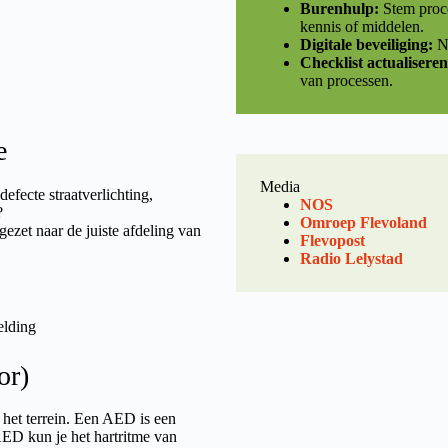
Burenhulp:
Stem proce
kennis of middelen.
Digitale beveiliging:
Ne
Checklist actualiseren
van processen.
e
Media
fecte straatverlichting,
NOS
?
Omroep Flevoland
zet naar de juiste afdeling van
Flevopost
Radio Lelystad
elding
or)
 het terrein. Een AED is een
 AED kun je het hartritme van