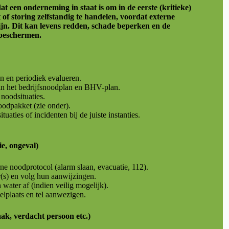
t een onderneming in staat is om in de eerste (kritieke)
of storing zelfstandig te handelen, voordat externe
jn. Dit kan levens redden, schade beperken en de
f beschermen.
en en periodiek evalueren.
in het bedrijfsnoodplan en BHV-plan.
noodsituaties.
odpakket (zie onder).
uaties of incidenten bij de juiste instanties.
ie, ongeval)
erne noodprotocol (alarm slaan, evacuatie, 112).
) en volg hun aanwijzingen.
en water af (indien veilig mogelijk).
elplaats en tel aanwezigen.
aak, verdacht persoon etc.)