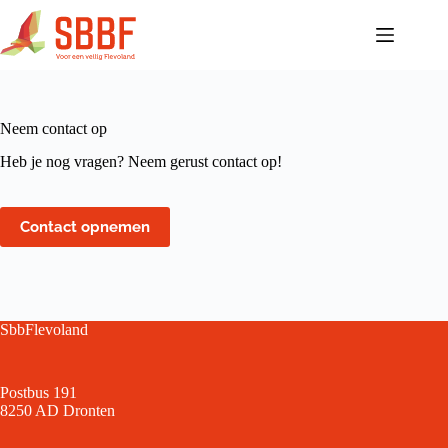
Ga
naar
de
inhoud
Neem contact op
Heb je nog vragen? Neem gerust contact op!
Contact opnemen
SbbFlevoland
Postbus 191
8250 AD Dronten