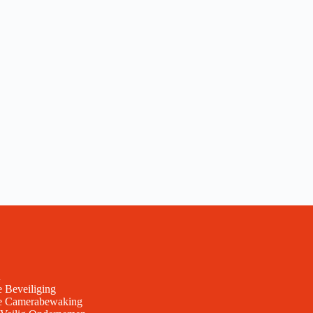
n
e Beveiliging
ve Camerabewaking