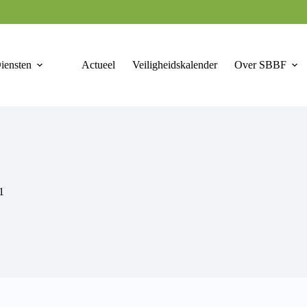
iensten
Actueel
Veiligheidskalender
Over SBBF
1