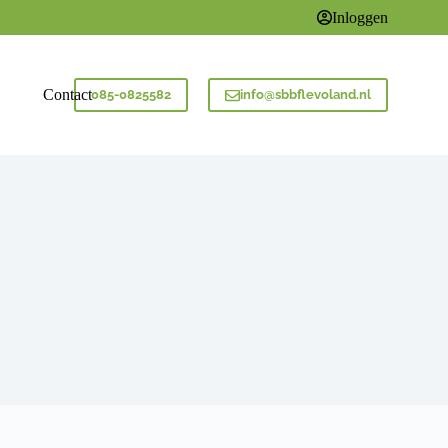
Inloggen
Contact
085-0825582
info@sbbflevoland.nl