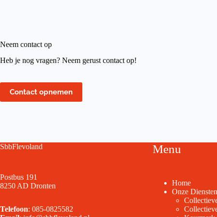
Neem contact op
Heb je nog vragen? Neem gerust contact op!
Contact opnemen
SbbFlevoland
Menu
Postbus 191
Home
8250 AD Dronten
Onze Dienste
Collectiev
Telefoon
:
085-0825582
Collectie