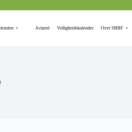
iensten
Actueel
Veiligheidskalender
Over SBBF
2