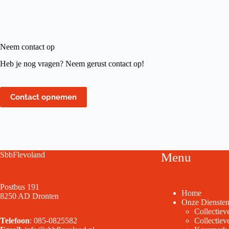
Neem contact op
Heb je nog vragen? Neem gerust contact op!
Contact opnemen
SbbFlevoland
Menu
Postbus 191
Home
8250 AD Dronten
Onze Dienste
Collectiev
Telefoon
:
085-0825582
Collectie