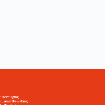
n
e Beveiliging
ve Camerabewaking