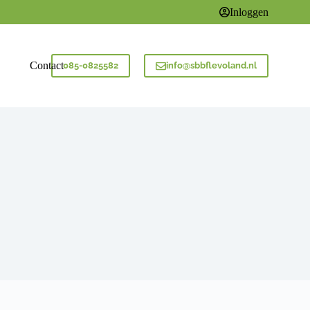
Inloggen
Contact
085-0825582
info@sbbflevoland.nl