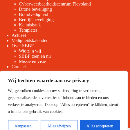
Cyberweerbaarheidscentrum Flevoland
Drone beveiliging
Brandveiligheid
Bedrijfsbeveiliging
Kennisbank
Templates
Actueel
Veiligheidskalender
Over SBBF
Wie zijn wij
SBBF toen en nu
Missie en visie
Contact
Wij hechten waarde aan uw privacy
Wij gebruiken cookies om uw surfervaring te verbeteren,
gepersonaliseerde advertenties of inhoud aan te bieden en ons
Volg ons
verkeer te analyseren. Door op "Alles accepteren" te klikken, stemt
u in met ons gebruik van cookies.
Aanpassen
Alles afwijzen
Alles accepteren